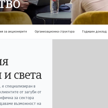
тво
я за акционерите
Организационна структура
Годишен доклад
ия
 и света
, е специализиран в
клиентите от загуби от
ифична за сектора
 даваме възможност на