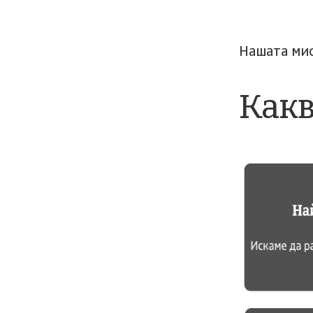
Нашата ми
Какв