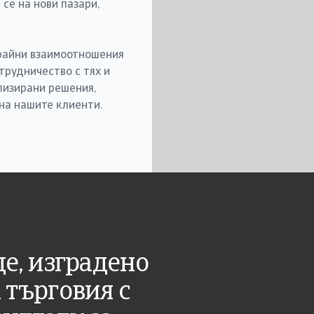
се на нови пазари,
трайни взаимоотношения
трудничество с тях и
лизирани решения,
на нашите клиенти.
е, изградено
 търговия с