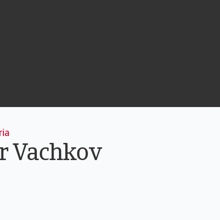
ia
r Vachkov