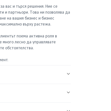
за вас и търся решения. Ние се
и и партньори. Това ни позволява да
ане на вашия бизнес и бизнес
максимално върху растежа.
клиентът поема активна роля в
е много лесно да управлявате
те обстоятелства.
иент.