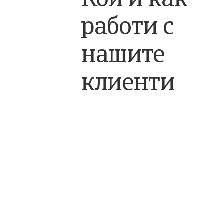
Кой и как
работи с
нашите
клиенти