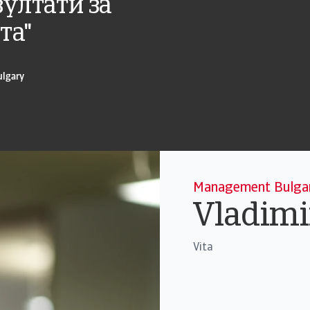
ултати за
та"
ulgary
Management Bulgar
Vladimi
Vita