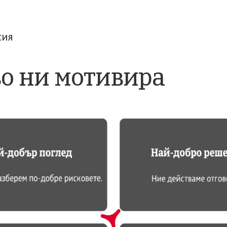
сия
о ни мотивира