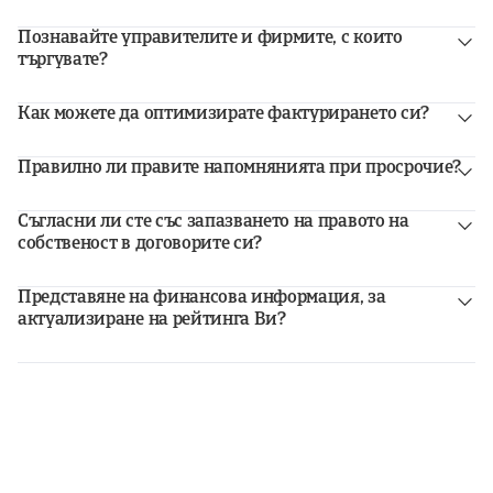
Познавайте управителите и фирмите, с които
търгувате?
Как можете да оптимизирате фактурирането си?
Правилно ли правите напомнянията при просрочие?
За повече съвети как да се справите с 5-те най-чести оправдания за забавени плащания, кликнете тук
Съгласни ли сте със запазването на правото на
собственост в договорите си?
Повече информация, за да можете ефективно да договаряте параметрите.
Представяне на финансова информация, за
актуализиране на рейтинга Ви?