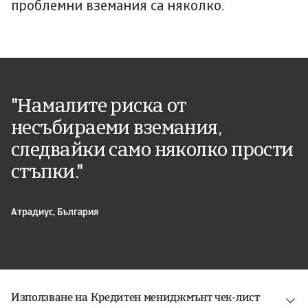
проблемни вземания са няколко.
"Намалите риска от
несъбираеми вземания,
следвайки само няколко прости
стъпки."
Атрадиус, България
Използване на Кредитен мениджмънт чек-лист
Свалете безплатно нашия Кредитен мениджмънт чек-лист