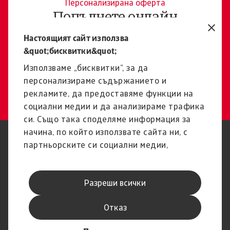
Персонализирана оферта
Попълнете онлайн
въпросника и ще получете
Настоящият сайт използва
персонализираната ни
&quot;бисквитки&quot;
оферта
Използваме „бисквитки“, за да
персонализираме съдържанието и
Онлайн въпросник
рекламите, да предоставяме функции на
социални медии и да анализираме трафика
си. Също така споделяме информация за
начина, по който използвате сайта ни, с
Защита на Личните Данни
Декларация за
партньорските си социални медии,
(GDPR)
поверителност
рекламните си партньори и партньори за
Информация за бисквитки
Ограничение на
анализ, които може да я комбинират с
отговорността
Разреши всички
друга предоставена им от Вас информация
Фишинг и сигурност
Канал за изказване на мнения
Правно известие
Информация за доставчика
или с такава, която са събрали от
Отказ
ползването от Ваша страна на услугите им.