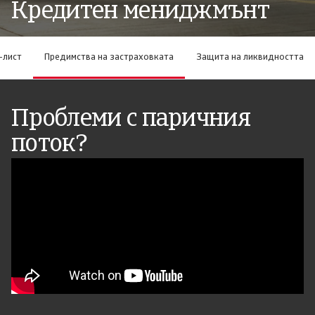
Кредитен мениджмънт
-лист
Предимства на застраховката
Защита на ликвидността
Проблеми с паричния
поток?