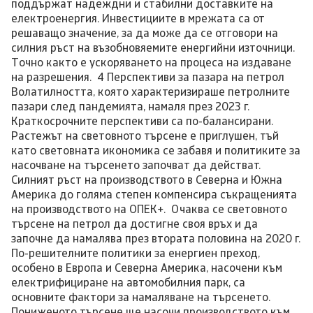
поддържат надеждни и стабилни доставките на
електроенергия. Инвестициите в мрежата са от
решаващо значение, за да може да се отговори на
силния ръст на възобновяемите енергийни източници.
Точно както е ускоряването на процеса на издаване
на разрешения. 4 Перспективи за пазара на петрол
Волатилността, която характеризираше петролните
пазари след пандемията, намаля през 2023 г.
Краткосрочните перспективи са по-балансирани.
Растежът на световното търсене е приглушен, тъй
като световната икономика се забавя и политиките за
насочване на търсенето започват да действат.
Силният ръст на производството в Северна и Южна
Америка до голяма степен компенсира съкращенията
на производството на ОПЕК+. Очаква се световното
търсене на петрол да достигне своя връх и да
започне да намалява през втората половина на 2020 г.
По-решителните политики за енергиен преход,
особено в Европа и Северна Америка, насочени към
електрифициране на автомобилния парк, са
основните фактори за намаляване на търсенето.