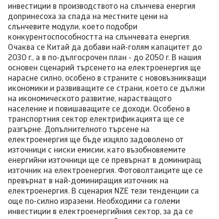
инвестиции в производството на слънчева енергия
допринесоха за спада на местните цени на
слънчевите модули, което подобри
конкурентоспособността на слънчевата енергия.
Очаква се Китай да добави най-голям капацитет до
2030 г., а в по-дългосрочен план - до 2050 г. В нашия
основен сценарий търсенето на електроенергия ще
нарасне силно, особено в страните с нововъзникващи
икономики и развиващите се страни, което се дължи
на икономическото развитие, нарастващото
население и повишаващите се доходи. Особено в
транспортния сектор електрификацията ще се
разгърне. Допълнителното търсене на
електроенергия ще бъде изцяло задоволено от
източници с ниски емисии, като възобновяемите
енергийни източници ще се превърнат в доминиращ
източник на електроенергия. Фотоволтаиците ще се
превърнат в най-доминиращия източник на
електроенергия. В сценария NZE тези тенденции са
още по-силно изразени. Необходими са големи
инвестиции в електроенергийния сектор, за да се