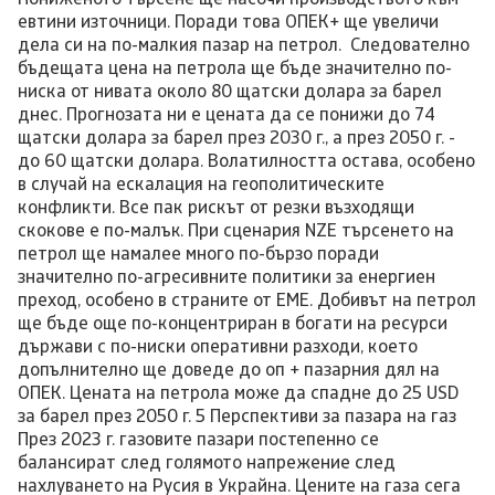
Пониженото търсене ще насочи производството към
евтини източници. Поради това ОПЕК+ ще увеличи
дела си на по-малкия пазар на петрол. Следователно
бъдещата цена на петрола ще бъде значително по-
ниска от нивата около 80 щатски долара за барел
днес. Прогнозата ни е цената да се понижи до 74
щатски долара за барел през 2030 г., а през 2050 г. -
до 60 щатски долара. Волатилността остава, особено
в случай на ескалация на геополитическите
конфликти. Все пак рискът от резки възходящи
скокове е по-малък. При сценария NZE търсенето на
петрол ще намалее много по-бързо поради
значително по-агресивните политики за енергиен
преход, особено в страните от ЕМЕ. Добивът на петрол
ще бъде още по-концентриран в богати на ресурси
държави с по-ниски оперативни разходи, което
допълнително ще доведе до оп + пазарния дял на
ОПЕК. Цената на петрола може да спадне до 25 USD
за барел през 2050 г. 5 Перспективи за пазара на газ
През 2023 г. газовите пазари постепенно се
балансират след голямото напрежение след
нахлуването на Русия в Украйна. Цените на газа сега