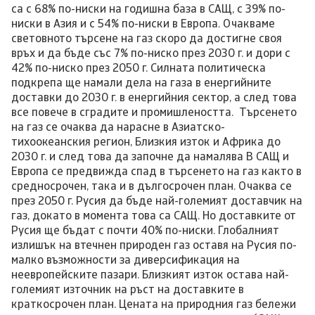
са с 68% по-ниски на годишна база в САЩ, с 39% по-
ниски в Азия и с 54% по-ниски в Европа. Очакваме
световното търсене на газ скоро да достигне своя
връх и да бъде със 7% по-ниско през 2030 г. и дори с
42% по-ниско през 2050 г. Силната политическа
подкрепа ще намали дела на газа в енергийните
доставки до 2030 г. в енергийния сектор, а след това
все повече в сградите и промишлеността. Търсенето
на газ се очаква да нарасне в Азиатско-
тихоокеанския регион, Близкия изток и Африка до
2030 г. и след това да започне да намалява В САЩ и
Европа се предвижда спад в търсенето на газ както в
средносрочен, така и в дългосрочен план. Очаква се
през 2050 г. Русия да бъде най-големият доставчик на
газ, докато в момента това са САЩ. Но доставките от
Русия ще бъдат с почти 40% по-ниски. Глобалният
излишък на втечнен природен газ оставя на Русия по-
малко възможности за диверсификация на
неевропейските пазари. Близкият изток остава най-
големият източник на ръст на доставките в
краткосрочен план. Цената на природния газ бележи