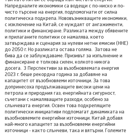
тъй като Китай се обръща към чистата енергия.
Напредналите икономики са водещи с по-ниско и по-
чисто търсене на енергия, подпомогнати от силна
политическа подкрепа. Нововъзникващите икономики,
с изключение на Китай, се нуждаят от ангажименти,
политики и финансиране. Разликата между обявените
и прилаганите политики се намалява, което
затвърждава и сценария за нулеви нетни емисии (ННЕ)
до 2050 г. Но разликата остава голяма. Затова не
бива да се заблуждаваме. Призивът за изпълнение и
финансиране е толкова силен, колкото никога
досега. 3 Перспективи за възобновяемата енергия
2023 г. беше рекордна година за добавяне на
капацитет от възобновяеми източници. За това
допринесоха продължаващите високи цени на
петрола и природния газ, енергийната сигурност,
съчетани с намаляващите разходи, особено за
слънчевата енергия. Освен това подкрепящите
политически инициативи подпомагат динамиката на
възобновяемите енергийни източници. Китай добавя
най-много капацитет за възобновяеми енергийни
източници - както слънчеви, така и вятърни. Големите