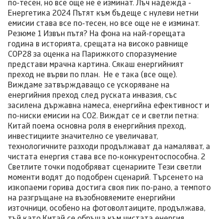
по-тесен, но все още не е изминат. Лъч надежда -
Енергетика 2024 Пътят към бъдеще с нулеви нетни
емисии става все по-тесен, но все още не е изминат.
Резюме 1 Извън пътя? На фона на най-горещата
година в историята, срещата на високо равнище
COP28 за оценка на Парижкото споразумение
представи мрачна картина. Сякаш енергийният
преход не върви по план. Не е така (все още).
Виждаме затвърждаващо се ускоряване на
енергийния преход след руската инвазия, със
засилена държавна намеса, енергийна ефективност и
по-ниски емисии на CO2. Виждат се и светли петна:
Китай поема основна роля в енергийния преход,
инвестициите значително се увеличават,
технологичните разходи продължават да намаляват, а
чистата енергия става все по-конкурентоспособна. 2
Светлите точки подобряват сценариите Тези светли
моменти водят до подобрен сценарий. Търсенето на
изкопаеми горива достига своя пик по-рано, а темпото
на разгръщане на възобновяемите енергийни
източници, особено на фотоволтаиците, продължава,