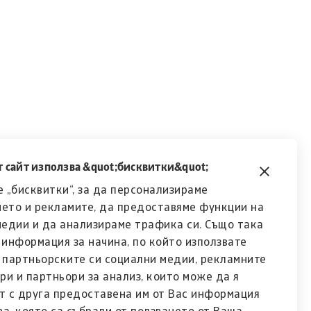
 сайт използва &quot;бисквитки&quot;
 „бисквитки“, за да персонализираме
ето и рекламите, да предоставяме функции на
медии и да анализираме трафика си. Също така
информация за начина, по който използвате
с партньорските си социални медии, рекламните
ри и партньори за анализ, които може да я
т с друга предоставена им от Вас информация