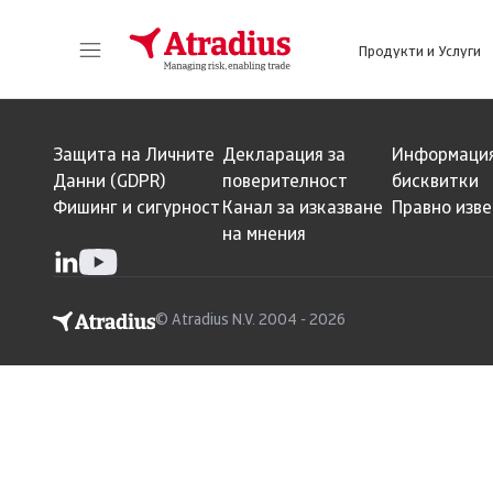
Продукти и Услуги
Получете директен достъп до информация за Вашата полица, инструменти за кандидатстване за кредитен лимит и информация.
Получете достъп до нашата онлайн плат
Защита на Личните
Декларация за
Информация
Данни (GDPR)
поверителност
бисквитки
Фишинг и сигурност
Канал за изказване
Правно изв
на мнения
© Atradius N.V. 2004 - 2026